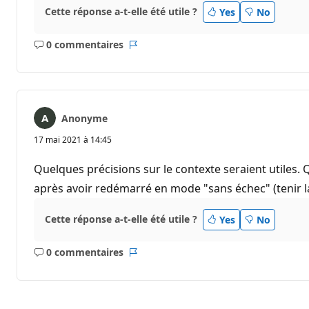
Cette réponse a-t-elle été utile ?
Yes
No
0 commentaires
Aucun
Rapport
commentaire
Anonyme
17 mai 2021 à 14:45
Quelques précisions sur le contexte seraient utiles.
après avoir redémarré en mode "sans échec" (tenir 
Cette réponse a-t-elle été utile ?
Yes
No
0 commentaires
Aucun
Rapport
commentaire