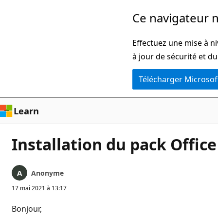
Passer
Ce navigateur n
directement
au
Effectuez une mise à ni
contenu
à jour de sécurité et d
principal
Télécharger Microsof
Learn
Installation du pack Offic
Anonyme
17 mai 2021 à 13:17
Bonjour,