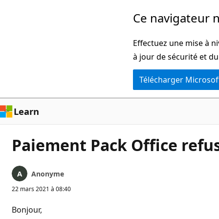
Passer
Ce navigateur n
directement
au
Effectuez une mise à ni
contenu
à jour de sécurité et d
principal
Télécharger Microsof
Learn
Paiement Pack Office refus
Anonyme
22 mars 2021 à 08:40
Bonjour,