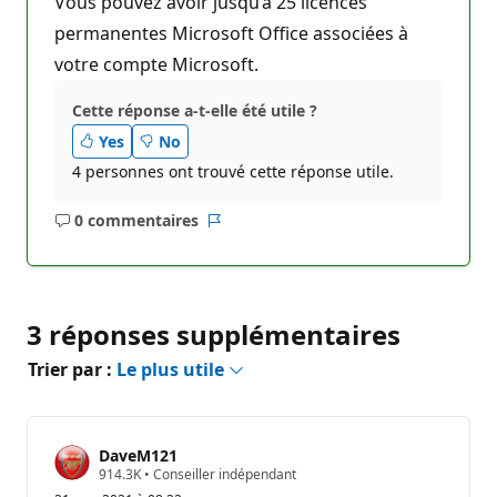
Vous pouvez avoir jusqu’à 25 licences
permanentes Microsoft Office associées à
votre compte Microsoft.
Cette réponse a-t-elle été utile ?
Yes
No
4 personnes ont trouvé cette réponse utile.
0 commentaires
Aucun
Rapport
commentaire
3 réponses supplémentaires
Trier par :
Le plus utile
DaveM121
P
914.3K
•
Conseiller indépendant
o