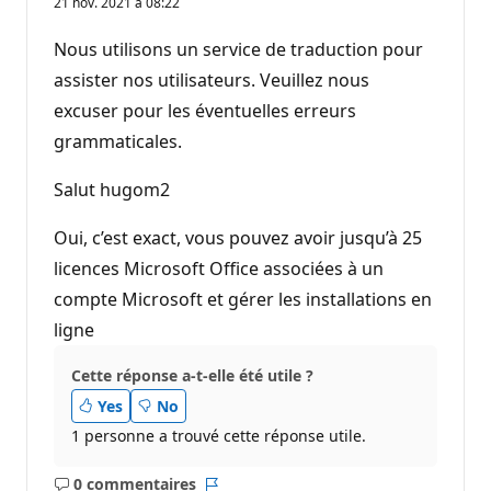
21 nov. 2021 à 08:22
i
n
t
Nous utilisons un service de traduction pour
s
d
assister nos utilisateurs. Veuillez nous
e
excuser pour les éventuelles erreurs
r
é
grammaticales.
p
u
t
Salut hugom2
a
t
i
Oui, c’est exact, vous pouvez avoir jusqu’à 25
o
n
licences Microsoft Office associées à un
compte Microsoft et gérer les installations en
ligne
Cette réponse a-t-elle été utile ?
Yes
No
1 personne a trouvé cette réponse utile.
0 commentaires