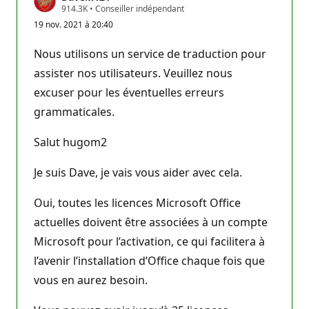
P
914.3K
•
Conseiller indépendant
o
19 nov. 2021 à 20:40
i
n
t
Nous utilisons un service de traduction pour
s
d
assister nos utilisateurs. Veuillez nous
e
excuser pour les éventuelles erreurs
r
é
grammaticales.
p
u
t
Salut hugom2
a
t
i
Je suis Dave, je vais vous aider avec cela.
o
n
Oui, toutes les licences Microsoft Office
actuelles doivent être associées à un compte
Microsoft pour l’activation, ce qui facilitera à
l’avenir l’installation d’Office chaque fois que
vous en aurez besoin.