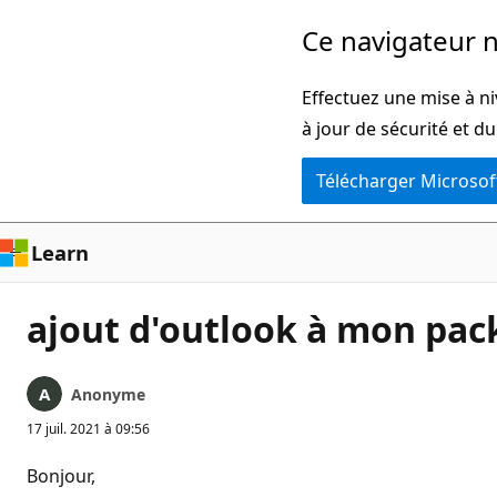
Passer
Ce navigateur n
directement
au
Effectuez une mise à ni
contenu
à jour de sécurité et d
principal
Télécharger Microsof
Learn
ajout d'outlook à mon pack
Anonyme
17 juil. 2021 à 09:56
Bonjour,