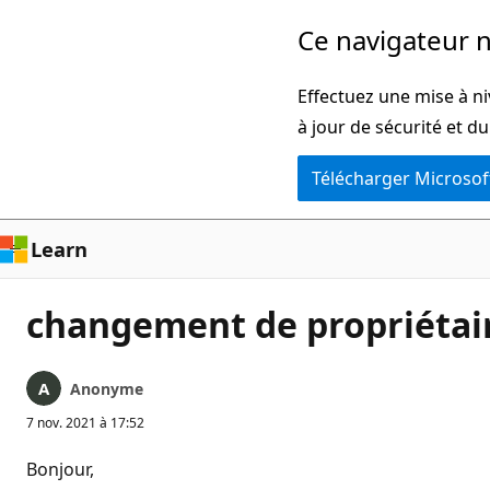
Passer
Ce navigateur n
directement
au
Effectuez une mise à ni
contenu
à jour de sécurité et d
principal
Télécharger Microsof
Learn
changement de propriétaire
Anonyme
7 nov. 2021 à 17:52
Bonjour,