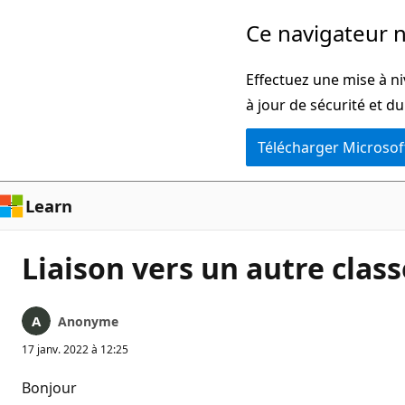
Passer
Ce navigateur n
directement
au
Effectuez une mise à ni
contenu
à jour de sécurité et d
principal
Télécharger Microsof
Learn
Liaison vers un autre clas
Anonyme
17 janv. 2022 à 12:25
Bonjour