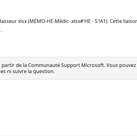
 classeur xlsx (MÉMO-HE-Médic-.xlsx#'HE - 5'!A1). Cette liais
".
 partir de la Communauté Support Microsoft. Vous pouvez vo
 ni suivre la question.