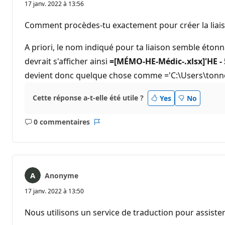
17 janv. 2022 à 13:56
Comment procèdes-tu exactement pour créer la liaiso
A priori, le nom indiqué pour ta liaison semble étonna
devrait s'afficher ainsi
=[MÉMO-HE-Médic-.xlsx]'HE - 
devient donc quelque chose comme ='C:\Users\tonn
Cette réponse a-t-elle été utile ?
Yes
No
0 commentaires
Aucun
Rapport
commentaire
Anonyme
17 janv. 2022 à 13:50
Nous utilisons un service de traduction pour assister