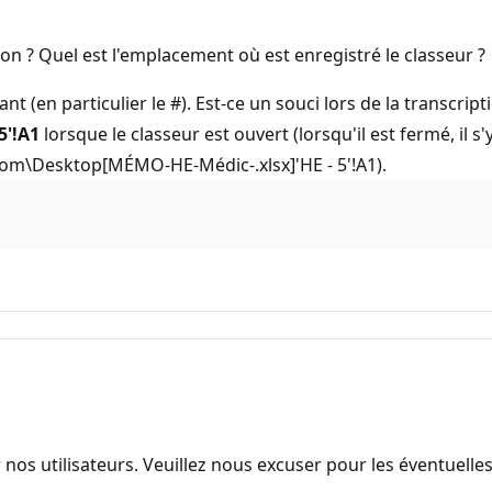
n ? Quel est l'emplacement où est enregistré le classeur ?
nt (en particulier le #). Est-ce un souci lors de la transcrip
5'!A1
lorsque le classeur est ouvert (lorsqu'il est fermé, il s
om\Desktop[MÉMO-HE-Médic-.xlsx]'HE - 5'!A1).
 nos utilisateurs. Veuillez nous excuser pour les éventuell