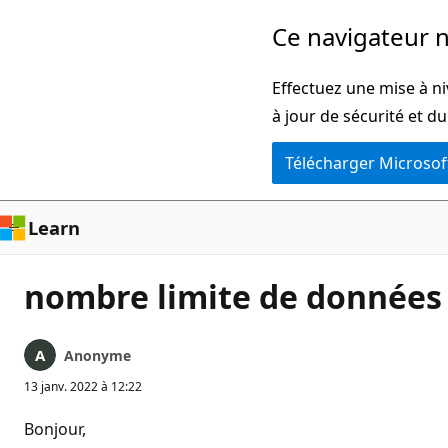
Passer
Ce navigateur n
directement
au
Effectuez une mise à ni
contenu
à jour de sécurité et d
principal
Télécharger Microsof
Learn
nombre limite de données
Anonyme
13 janv. 2022 à 12:22
Bonjour,