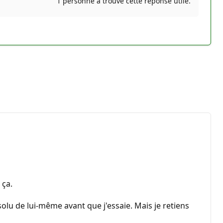
1 personne a trouvé cette réponse utile.
 ça.
solu de lui-même avant que j'essaie. Mais je retiens