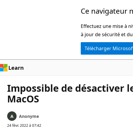
Passer
Ce navigateur n
directement
au
Effectuez une mise à ni
contenu
à jour de sécurité et d
principal
Télécharger Microsof
Learn
Impossible de désactiver l
MacOS
Anonyme
24 févr. 2022 à 07:42