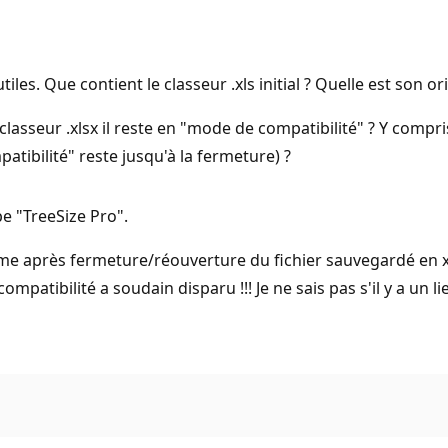
les. Que contient le classeur .xls initial ? Quelle est son or
asseur .xlsx il reste en "mode de compatibilité" ? Y compris
atibilité" reste jusqu'à la fermeture) ?
ype "TreeSize Pro".
ême après fermeture/réouverture du fichier sauvegardé en x
mpatibilité a soudain disparu !!! Je ne sais pas s'il y a un li