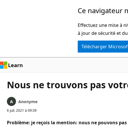
Passer
Ce navigateur n
directement
au
Effectuez une mise à ni
contenu
à jour de sécurité et d
principal
Télécharger Microsof
Learn
Nous ne trouvons pas vot
Anonyme
6 juil. 2021 à 09:39
Problème: je reçois la mention: nous ne pouvons pa