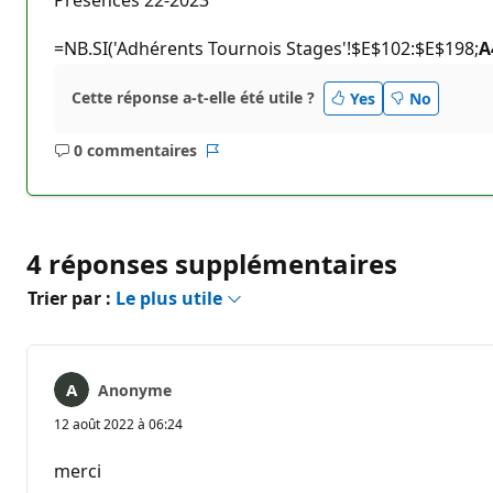
=NB.SI('Adhérents Tournois Stages'!$E$102:$E$198;
A
Cette réponse a-t-elle été utile ?
Yes
No
0 commentaires
Aucun
Rapport
commentaire
4 réponses supplémentaires
Trier par :
Le plus utile
Anonyme
12 août 2022 à 06:24
merci