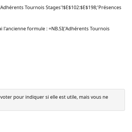
I('Adhérents Tournois Stages'!$E$102:$E$198;'Présences
’ai l'ancienne formule : =NB.SI('Adhérents Tournois
ter pour indiquer si elle est utile, mais vous ne