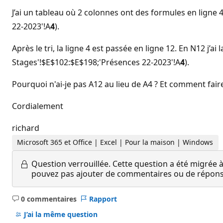
J’ai un tableau où 2 colonnes ont des formules en lign
22-2023'!A
4
).
Après le tri, la ligne 4 est passée en ligne 12. En N12 j
Stages'!$E$102:$E$198;'Présences 22-2023'!A
4
).
Pourquoi n'ai-je pas A12 au lieu de A4 ? Et comment fair
Cordialement
richard
Microsoft 365 et Office | Excel | Pour la maison | Windows
Question verrouillée.
Cette question a été migrée à
pouvez pas ajouter de commentaires ou de réponses
0 commentaires
Rapport
Aucun
commentaire
J’ai la même question