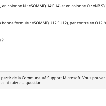
e 4, en colonne N : =SOMME(U4:EU4) et en colonne O : =NB.S
’ai la bonne formule : =SOMME(U12:EU12), par contre en O12 j
e ?
 partir de la Communauté Support Microsoft. Vous pouvez vo
 ni suivre la question.