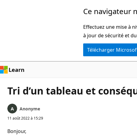
Passer
Ce navigateur n
directement
au
Effectuez une mise à ni
contenu
à jour de sécurité et d
principal
Télécharger Microsof
Learn
Tri d’un tableau et conséq
Anonyme
11 août 2022 à 15:29
Bonjour,