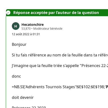
Réponse acceptée par l’auteur de la question
Hecatonchire
P
53,870
•
Modérateur bénévole
o
12 août 2022 à 01:31
i
n
t
Bonjour
s
d
e
Si tu fais référence au nom de la feuille dans ta référ
r
é
p
J'imagine que la feuille triée s'appelle "Présences 22
u
t
a
donc
t
i
=NB.SI('Adhérents Tournois Stages'!$E$102:$E$198;'
o
P
n
doit devenir
Présences 22-2023