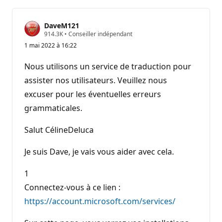
DaveM121
P
914.3K
•
Conseiller indépendant
o
1 mai 2022 à 16:22
i
n
t
Nous utilisons un service de traduction pour
s
d
assister nos utilisateurs. Veuillez nous
e
excuser pour les éventuelles erreurs
r
é
grammaticales.
p
u
t
Salut CélineDeluca
a
t
i
Je suis Dave, je vais vous aider avec cela.
o
n
1
Connectez-vous à ce lien :
https://account.microsoft.com/services/