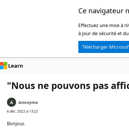
Passer
Ce navigateur n
directement
au
Effectuez une mise à ni
contenu
à jour de sécurité et d
principal
Télécharger Microsof
Learn
"Nous ne pouvons pas affi
Anonyme
6 déc. 2022 à 13:22
Bonjour,