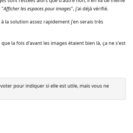
ges sont restées alors que d'autre non, il en va de même
 "
Afficher les espaces pour images
", j'ai déjà vérifié.
à la solution assez rapidement j'en serais très
ue la fois d'avant les images étaient bien là, ça ne s'est
ter pour indiquer si elle est utile, mais vous ne