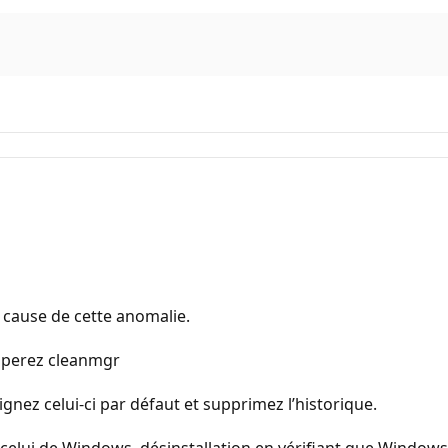
a cause de cette anomalie.
aperez cleanmgr
ignez celui-ci par défaut et supprimez l’historique.
celui de Windows, désinstallation en vérifiant que Windows