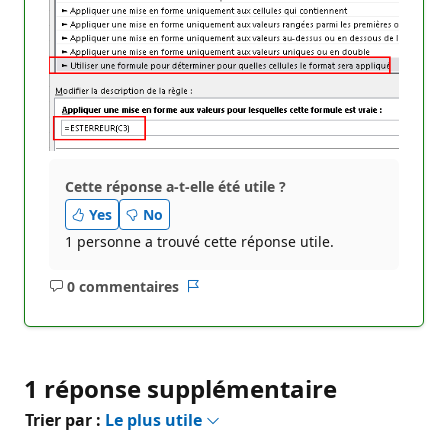
t
i
o
n
Cette réponse a-t-elle été utile ?
Yes
No
1 personne a trouvé cette réponse utile.
0 commentaires
Aucun
Rapport
commentaire
1 réponse supplémentaire
Trier par :
Le plus utile