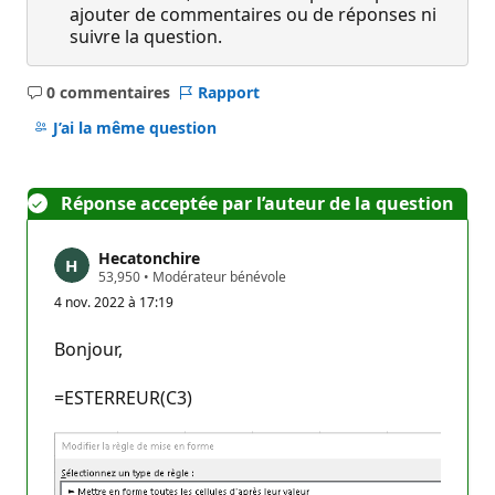
ajouter de commentaires ou de réponses ni
suivre la question.
0 commentaires
Rapport
Aucun
commentaire
J’ai la même question
Réponse acceptée par l’auteur de la question
Hecatonchire
P
53,950
•
Modérateur bénévole
o
4 nov. 2022 à 17:19
i
n
t
Bonjour,
s
d
e
=ESTERREUR(C3)
r
é
p
u
t
a