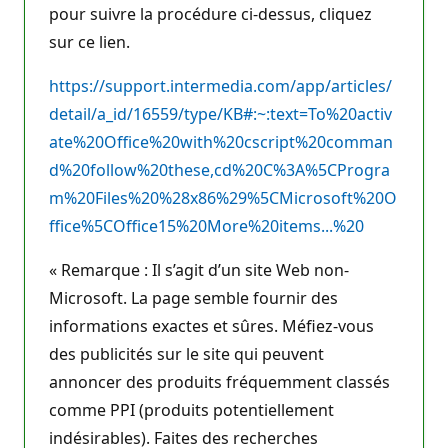
pour suivre la procédure ci-dessus, cliquez
sur ce lien.
https://support.intermedia.com/app/articles/
detail/a_id/16559/type/KB#:~:text=To%20activ
ate%20Office%20with%20cscript%20comman
d%20follow%20these,cd%20C%3A%5CProgra
m%20Files%20%28x86%29%5CMicrosoft%20O
ffice%5COffice15%20More%20items...%20
« Remarque : Il s’agit d’un site Web non-
Microsoft. La page semble fournir des
informations exactes et sûres. Méfiez-vous
des publicités sur le site qui peuvent
annoncer des produits fréquemment classés
comme PPI (produits potentiellement
indésirables). Faites des recherches