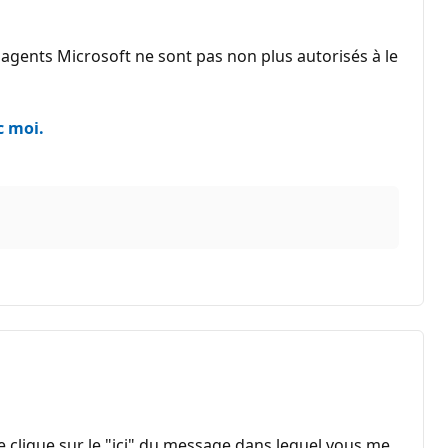
 agents Microsoft ne sont pas non plus autorisés à le
c moi.
e clique sur le "ici" du message dans lequel vous me