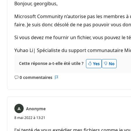
Bonjour, georgibus,
Microsoft Community n’autorise pas les membres à div
faire. Je suis donc désolé de ne pas pouvoir vous do
Si vous devez me fournir un fichier, vous pouvez le 
Yuhao Li| Spécialiste du support communautaire Mi
Cette réponse a-t-elle été utile ?
Yes
No
0 commentaires
Aucun
Rapport
commentaire
Anonyme
8 mai 2022 à 13:21
J'ai tenté de vous expédier mes fichiers comme je vo