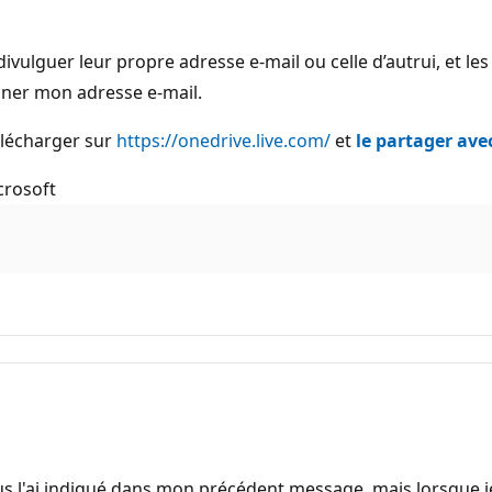
ulguer leur propre adresse e-mail ou celle d’autrui, et les
nner mon adresse e-mail.
télécharger sur
https://onedrive.live.com/
et
le partager ave
crosoft
us l'ai indiqué dans mon précédent message, mais lorsque j