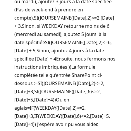
ou mardi), ajoutez 3 jours à la date spécifiée
(Pas de week-end à prendre en
compte).SI(JOURSEMAINE([Date],2)<=2,[Date]
+ 3,Sinon, si WEEKDAY retourne moins de 6
(mercredi au samedi), ajoutez 5 jours à la
date spécifiéeSI(JOURSEMAINE([Date],2)<=6,
[Date] + 5,Sinon, ajoutez 4 jours à la date
spécifiée [Date] + 4Ensuite, nous fermons nos
instructions imbriquées ))La formule
complétée telle qu’entrée SharePoint ci-
dessous :=SI(JOURSEMAINE([Date],2)<=2,
[Date]+3,SI(JOURSEMAINE([Date],6)<=2,
[Date]+5,[Date]+4))Ou en
aglais=IF(WEEKDAY([Date],2)<=2,
[Date]+3,IF(WEEKDAY([Date],6)<=2,[Date]+5,
[Date]+4)) J'espère avoir pu vous aider.