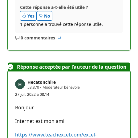
i
Cette réponse a-t-elle été utile ?
o
n
Yes
No
1 personne a trouvé cette réponse utile.
0 commentaires
Aucun
Rapport
commentaire
Réponse acceptée par l’auteur de la question
Hecatonchire
P
53,870
•
Modérateur bénévole
o
27 juil. 2022 à 08:14
i
n
t
Bonjour
s
d
e
Internet est mon ami
r
é
p
https://www.teachexcel.com/excel-
u