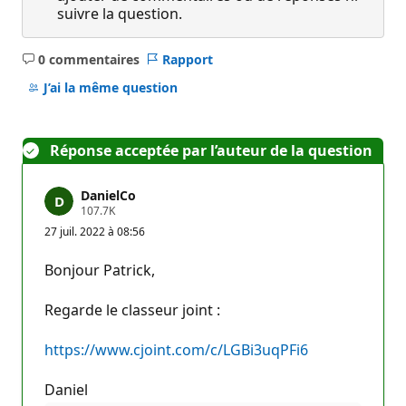
suivre la question.
0 commentaires
Rapport
Aucun
commentaire
J’ai la même question
Réponse acceptée par l’auteur de la question
DanielCo
P
107.7K
o
27 juil. 2022 à 08:56
i
n
t
Bonjour Patrick,
s
d
e
Regarde le classeur joint :
r
é
p
https://www.cjoint.com/c/LGBi3uqPFi6
u
t
a
Daniel
t