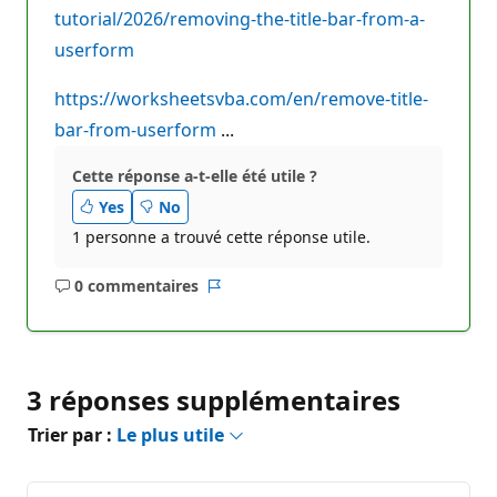
tutorial/2026/removing-the-title-bar-from-a-
t
a
userform
t
i
o
https://worksheetsvba.com/en/remove-title-
n
bar-from-userform
...
Cette réponse a-t-elle été utile ?
Yes
No
1 personne a trouvé cette réponse utile.
0 commentaires
Aucun
Rapport
commentaire
3 réponses supplémentaires
Trier par :
Le plus utile