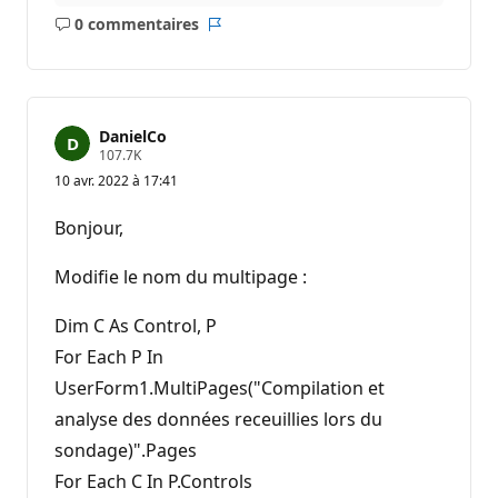
0 commentaires
Aucun
Rapport
commentaire
DanielCo
P
107.7K
o
10 avr. 2022 à 17:41
i
n
t
Bonjour,
s
d
e
Modifie le nom du multipage :
r
é
p
Dim C As Control, P
u
For Each P In
t
a
UserForm1.MultiPages("Compilation et
t
i
analyse des données receuillies lors du
o
n
sondage)".Pages
For Each C In P.Controls