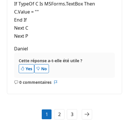
If TypeOf C Is MSForms.TextBox Then
C.Value = ""
End If
Next C
Next P
Daniel
Cette réponse a-t-elle été utile ?
Yes
No
0 commentaires
Aucun
Rapport
commentaire
1
2
3