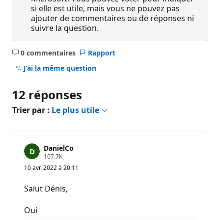
si elle est utile, mais vous ne pouvez pas
ajouter de commentaires ou de réponses ni
suivre la question.
0 commentaires
Rapport
Aucun
commentaire
J’ai la même question
12 réponses
Trier par :
Le plus utile
DanielCo
P
107.7K
o
10 avr. 2022 à 20:11
i
n
t
Salut Dénis,
s
d
e
Oui
r