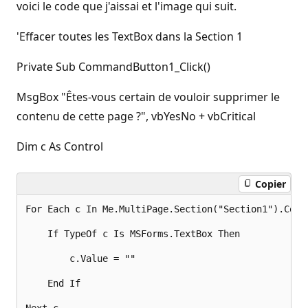
voici le code que j'aissai et l'image qui suit.
'Effacer toutes les TextBox dans la Section 1
Private Sub CommandButton1_Click()
MsgBox "Êtes-vous certain de vouloir supprimer le
contenu de cette page ?", vbYesNo + vbCritical
Dim c As Control
Copier
For Each c In Me.MultiPage.Section("Section1").Contr
    If TypeOf c Is MSForms.TextBox Then 

        c.Value = "" 

    End If 
