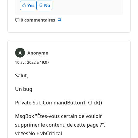
o
Yes
No
n
0 commentaires
Aucun
Rapport
commentaire
Anonyme
10 avr. 2022 à 19:07
Salut,
Un bug
Private Sub CommandButton1_Click()
MsgBox "Êtes-vous certain de vouloir
supprimer le contenu de cette page ?",
vbYesNo + vbCritical