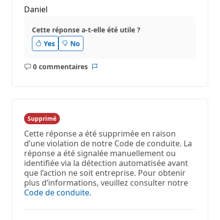
t
Daniel
i
o
n
Cette réponse a-t-elle été utile ?
Yes
No
0 commentaires
Aucun
Rapport
commentaire
Supprimé
Cette réponse a été supprimée en raison
d’une violation de notre Code de conduite. La
réponse a été signalée manuellement ou
identifiée via la détection automatisée avant
que l’action ne soit entreprise. Pour obtenir
plus d’informations, veuillez consulter notre
Code de conduite
.