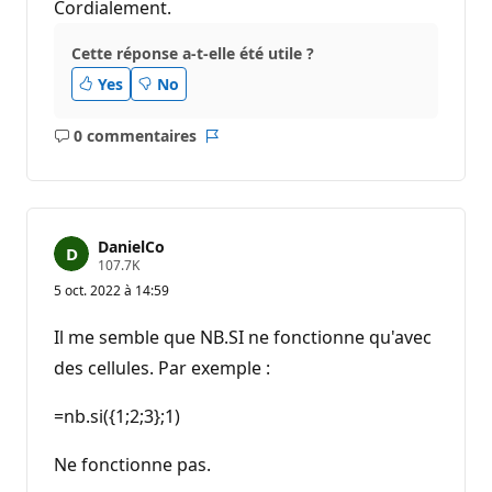
Cordialement.
Cette réponse a-t-elle été utile ?
Yes
No
0 commentaires
Aucun
Rapport
commentaire
DanielCo
P
107.7K
o
5 oct. 2022 à 14:59
i
n
t
Il me semble que NB.SI ne fonctionne qu'avec
s
d
des cellules. Par exemple :
e
r
é
=nb.si({1;2;3};1)
p
u
Ne fonctionne pas.
t
a