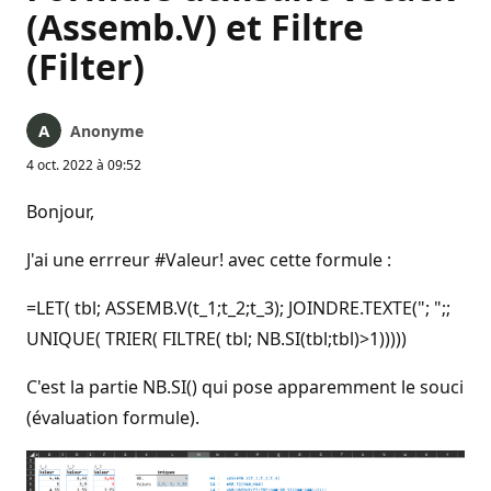
(Assemb.V) et Filtre
(Filter)
Anonyme
4 oct. 2022 à 09:52
Bonjour,
J'ai une errreur #Valeur! avec cette formule :
=LET( tbl; ASSEMB.V(t_1;t_2;t_3); JOINDRE.TEXTE("; ";;
UNIQUE( TRIER( FILTRE( tbl; NB.SI(tbl;tbl)>1)))))
C'est la partie NB.SI() qui pose apparemment le souci
(évaluation formule).