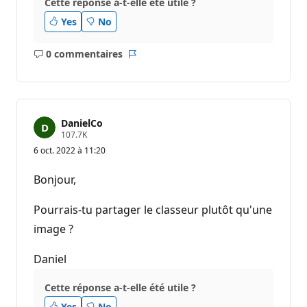
Cette réponse a-t-elle été utile ?
Yes
No
0 commentaires
Aucun
Rapport
commentaire
DanielCo
P
107.7K
o
6 oct. 2022 à 11:20
i
n
t
Bonjour,
s
d
e
Pourrais-tu partager le classeur plutôt qu'une
r
é
image ?
p
u
Daniel
t
a
t
Cette réponse a-t-elle été utile ?
i
o
Yes
No