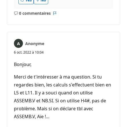
n
0 commentaires
Aucun
Rapport
commentaire
Anonyme
6 oct. 2022 à 10:04
Bonjour,
Merci de t'intéresser à ma question. Si tu
regardes bien, les calculs s'effectuent bien en
L5 et L11. Il y a souci quand on utilise
ASSEMB.V et NB.SI. Si on utilise H4#, pas de
problème. Mais si on déclare tbl avec
ASSEMB.V, Aïe !...