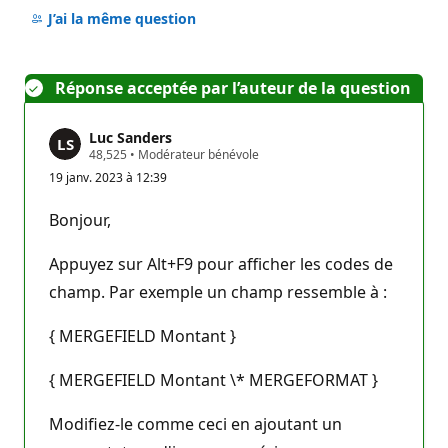
commentaire
J’ai la même question
Réponse acceptée par l’auteur de la question
Luc Sanders
P
48,525
•
Modérateur bénévole
o
19 janv. 2023 à 12:39
i
n
t
Bonjour,
s
d
e
Appuyez sur Alt+F9 pour afficher les codes de
r
é
champ. Par exemple un champ ressemble à :
p
u
{ MERGEFIELD Montant }
t
a
t
{ MERGEFIELD Montant \* MERGEFORMAT }
i
o
n
Modifiez-le comme ceci en ajoutant un