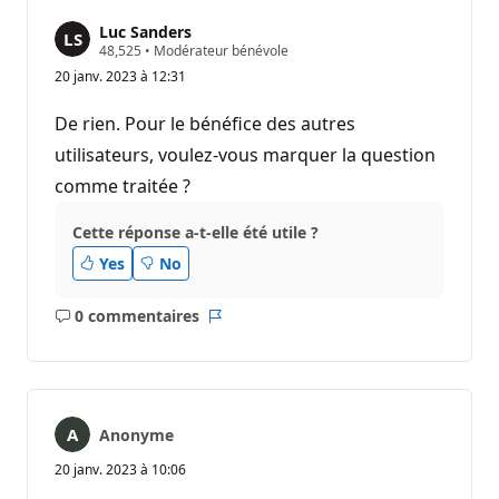
Luc Sanders
P
48,525
•
Modérateur bénévole
o
20 janv. 2023 à 12:31
i
n
t
De rien. Pour le bénéfice des autres
s
d
utilisateurs, voulez-vous marquer la question
e
comme traitée ?
r
é
p
Cette réponse a-t-elle été utile ?
u
t
Yes
No
a
t
i
0 commentaires
o
Aucun
Rapport
n
commentaire
Anonyme
20 janv. 2023 à 10:06