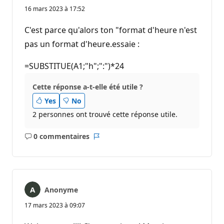
o
16 mars 2023 à 17:52
i
n
t
C'est parce qu'alors ton "format d'heure n'est
s
d
pas un format d'heure.essaie :
e
r
é
=SUBSTITUE(A1;"h";":")*24
p
u
Cette réponse a-t-elle été utile ?
t
a
Yes
No
t
i
2 personnes ont trouvé cette réponse utile.
o
n
0 commentaires
Aucun
Rapport
commentaire
Anonyme
17 mars 2023 à 09:07