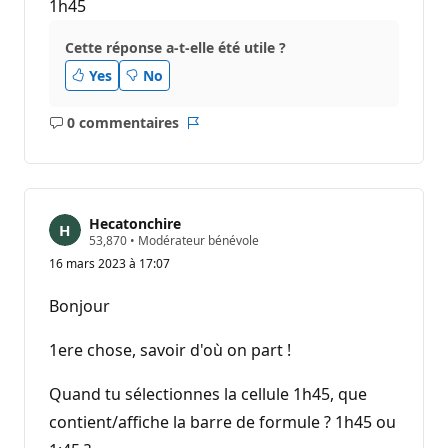
1h45
Cette réponse a-t-elle été utile ?
Yes
No
0 commentaires
Aucun
Rapport
commentaire
Hecatonchire
P
53,870
•
Modérateur bénévole
o
16 mars 2023 à 17:07
i
n
t
Bonjour
s
d
e
1ere chose, savoir d'où on part !
r
é
p
Quand tu sélectionnes la cellule 1h45, que
u
contient/affiche la barre de formule ? 1h45 ou
t
a