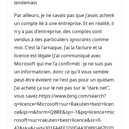
lendemain
Par ailleurs, je ne savais pas que j'avais acheté
un compte lié à une entreprise. Et en réalité, il
n'y a pas d'entreprise, des comptes sont
vendus à des particuliers ignorants comme
moi. C'est là l'arnaque. J'ai la facture et la
licence est légale (j'ai communiqué avec
Microsoft qui me l'a confirmé) : je ne suis pas
un informaticien, donc ce qu'il vous semble
peut-être évident ne l'est pas pour un quidam.
J'ai acheté ça sur le net pas sur le "dark net",
vous savez.https://www.bing.com/search?
q=licence+Microsoft+sur+Rakuten+best+licen
ce&qs=n&form=QBRE&sp=-1&pq=licence+mic
rosoft+sur+rakuten+best+licence&sc=0-
42&sk=&cvid=301FA4EE1D0D4A3DB9146702D