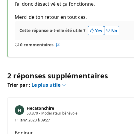
l'ai donc désactivé et ça fonctionne.
Merci de ton retour en tout cas.
Cette réponse a-t-elle été utile ?
Yes
No
0 commentaires
Aucun
Rapport
commentaire
2 réponses supplémentaires
Trier par :
Le plus utile
Hecatonchire
P
53,870
•
Modérateur bénévole
o
11 janv. 2023 à 09:27
i
n
t
Bonjour