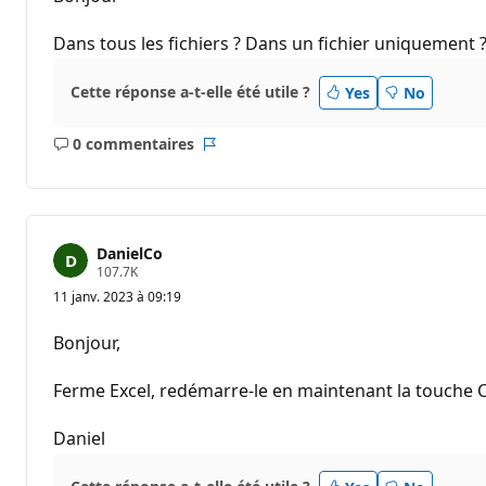
s
d
e
Dans tous les fichiers ? Dans un fichier uniquement
r
é
p
Cette réponse a-t-elle été utile ?
Yes
No
u
t
a
0 commentaires
t
Aucun
Rapport
i
commentaire
o
n
DanielCo
P
107.7K
o
11 janv. 2023 à 09:19
i
n
t
Bonjour,
s
d
e
Ferme Excel, redémarre-le en maintenant la touche C
r
é
p
Daniel
u
t
a