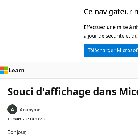
Passer
Ce navigateur n
directement
au
Effectuez une mise à ni
contenu
à jour de sécurité et d
principal
Télécharger Microsof
Learn
Souci d'affichage dans Mic
Anonyme
13 mars 2023 à 11:40
Bonjour,