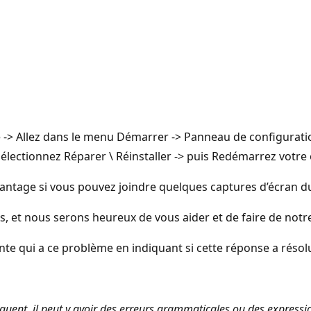
ce -> Allez dans le menu Démarrer -> Panneau de configurat
 Sélectionnez Réparer \ Réinstaller -> puis Redémarrez votre 
avantage si vous pouvez joindre quelques captures d’écran 
, et nous serons heureux de vous aider et de faire de not
e qui a ce problème en indiquant si cette réponse a résol
uent, il peut y avoir des erreurs grammaticales ou des expressi