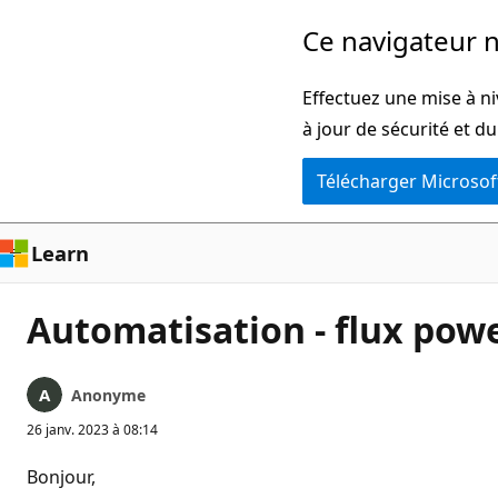
Passer
Ce navigateur n
directement
au
Effectuez une mise à ni
contenu
à jour de sécurité et d
principal
Télécharger Microsof
Learn
Automatisation - flux pow
Anonyme
26 janv. 2023 à 08:14
Bonjour,