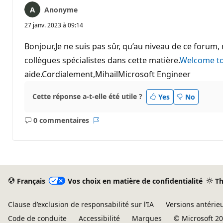
Anonyme
27 janv. 2023 à 09:14
Bonjour,Je ne suis pas sûr, qu’au niveau de ce forum,
collègues spécialistes dans cette matière.
Welcome to
aide.Cordialement,MihailMicrosoft Engineer
Cette réponse a-t-elle été utile ?
Yes
No
0 commentaires
Aucun
Rapport
commentaire
Français
Vos choix en matière de confidentialité
T
Clause d’exclusion de responsabilité sur l’IA
Versions antérie
Code de conduite
Accessibilité
Marques
© Microsoft 2