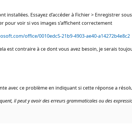
t installées. Essayez d’accéder à Fichier > Enregistrer sous
r pour voir si vos images s’affichent correctement
crosoft.com/office/0010edc5-21b9-4903-ae40-a14272b4e8c2
i cela est contraire à ce dont vous avez besoin, je serais tou
te avec ce problème en indiquant si cette réponse a résolu
uent, il peut y avoir des erreurs grammaticales ou des expressi