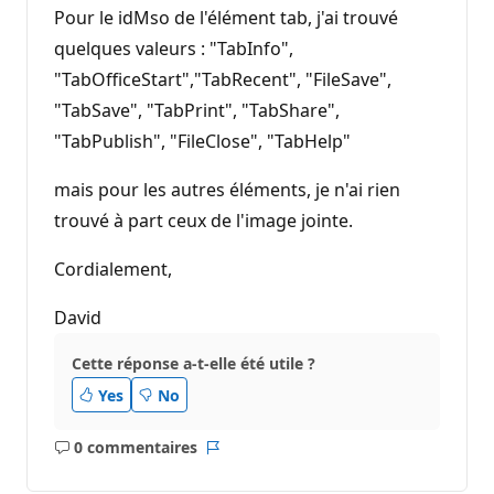
Pour le idMso de l'élément tab, j'ai trouvé
quelques valeurs : "TabInfo",
"TabOfficeStart","TabRecent", "FileSave",
"TabSave", "TabPrint", "TabShare",
"TabPublish", "FileClose", "TabHelp"
mais pour les autres éléments, je n'ai rien
trouvé à part ceux de l'image jointe.
Cordialement,
David
Cette réponse a-t-elle été utile ?
Yes
No
0 commentaires
Aucun
Rapport
commentaire