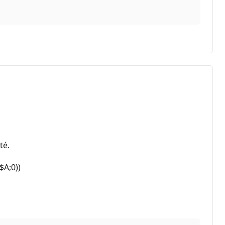
té.
$A;0))