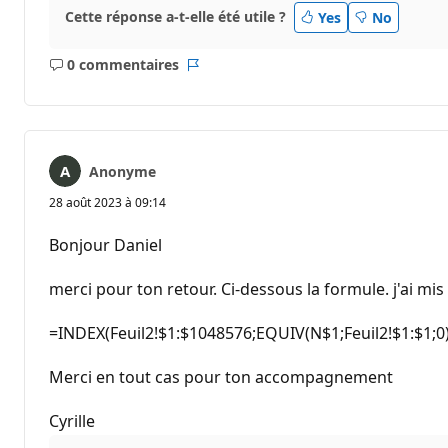
Cette réponse a-t-elle été utile ?
Yes
No
0 commentaires
Aucun
Rapport
commentaire
Anonyme
28 août 2023 à 09:14
Bonjour Daniel
merci pour ton retour. Ci-dessous la formule. j'ai mis d
=INDEX(Feuil2!$1:$1048576;EQUIV(N$1;Feuil2!$1:$1;
Merci en tout cas pour ton accompagnement
Cyrille