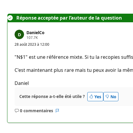
Réponse acceptée par l’auteur de la question
DanielCo
P
107.7K
o
28 août 2023 à 12:00
i
n
t
"N$1" est une référence mixte. Si tu la recopies suffi
s
d
e
C'est maintenant plus rare mais tu peux avoir la mêm
r
é
p
Daniel
u
t
a
Cette réponse a-t-elle été utile ?
Yes
No
t
i
o
0 commentaires
n
Aucun
Rapport
commentaire