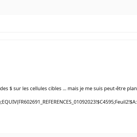
es $ sur les cellules cibles ... mais je me suis peut-être plan
0);EQUIV(FR602691_REFERENCES_01092023!$C4595;Feuil2!$A: