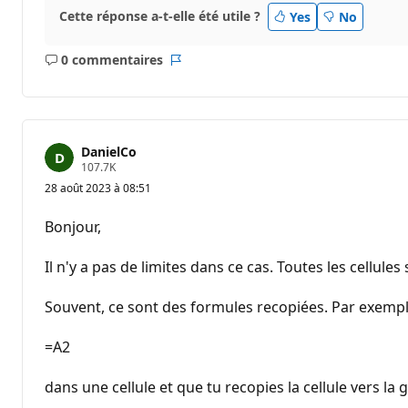
Cette réponse a-t-elle été utile ?
Yes
No
0 commentaires
Aucun
Rapport
commentaire
DanielCo
P
107.7K
o
28 août 2023 à 08:51
i
n
t
Bonjour,
s
d
e
Il n'y a pas de limites dans ce cas. Toutes les cellul
r
é
p
Souvent, ce sont des formules recopiées. Par exemple,
u
t
a
=A2
t
i
dans une cellule et que tu recopies la cellule vers la 
o
n