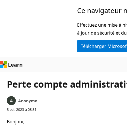
Passer
Ce navigateur n
directement
au
Effectuez une mise à ni
contenu
à jour de sécurité et d
principal
Télécharger Microsof
Learn
Perte compte administratif
Anonyme
3 oct. 2023 à 08:31
Bonjour,