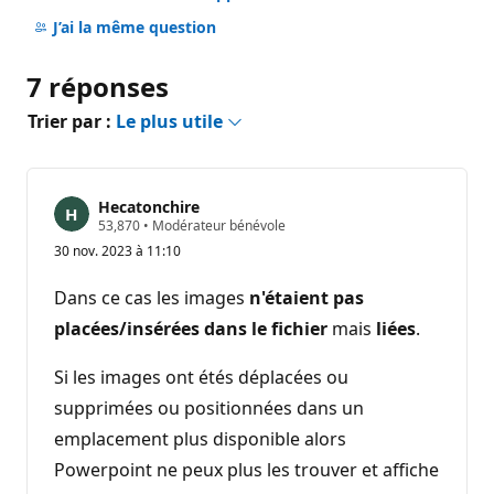
Aucun
commentaire
J’ai la même question
7 réponses
Trier par :
Le plus utile
Hecatonchire
P
53,870
•
Modérateur bénévole
o
30 nov. 2023 à 11:10
i
n
t
Dans ce cas les images
n'étaient pas
s
d
placées/insérées dans le fichier
mais
liées
.
e
r
é
Si les images ont étés déplacées ou
p
supprimées ou positionnées dans un
u
t
emplacement plus disponible alors
a
t
Powerpoint ne peux plus les trouver et affiche
i
o