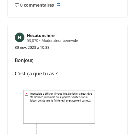
0 commentaires
Aucun
Rapport
commentaire
Hecatonchire
P
53,870
•
Modérateur bénévole
o
30 nov. 2023 à 10:38
i
n
t
Bonjour,
s
d
e
C'est ça que tu as ?
r
é
p
u
t
a
t
i
o
n