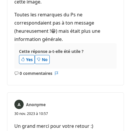
cette image.
n
Toutes les remarques du Ps ne
correspondaient pas à ton message
(heureusement !😁) mais était plus une
information générale.
Cette réponse a-t-elle été utile ?
Yes
No
0 commentaires
Aucun
Rapport
commentaire
Anonyme
30 nov. 2023 à 10:57
Un grand merci pour votre retour :)