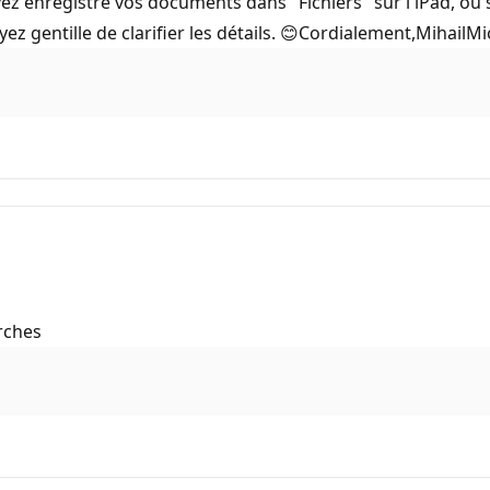
avez enregistré vos documents dans "Fichiers" sur l'iPad, o
ez gentille de clarifier les détails. 😊Cordialement,MihailM
rches