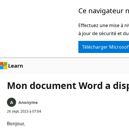
Passer
Ce navigateur n
directement
au
Effectuez une mise à ni
contenu
à jour de sécurité et d
principal
Télécharger Microsof
Learn
Mon document Word a dis
Anonyme
26 sept. 2023 à 07:04
Bonjour,