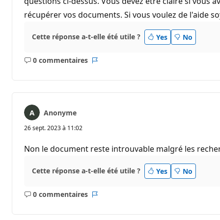
questions ci-dessus. Vous devez être claire si vous 
récupérer vos documents. Si vous voulez de l'aide soy
Cette réponse a-t-elle été utile ?
Yes
No
0 commentaires
Aucun
Rapport
commentaire
Anonyme
26 sept. 2023 à 11:02
Non le document reste introuvable malgré les reche
Cette réponse a-t-elle été utile ?
Yes
No
0 commentaires
Aucun
Rapport
commentaire