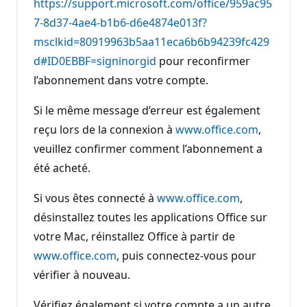
https://support.microsoft.com/office/959ac95
7-8d37-4ae4-b1b6-d6e4874e013f?
msclkid=80919963b5aa11eca6b6b94239fc429
d#ID0EBBF=signinorgid
pour reconfirmer
l’abonnement dans votre compte.
Si le même message d’erreur est également
reçu lors de la connexion à
www.office.com
,
veuillez confirmer comment l’abonnement a
été acheté.
Si vous êtes connecté à
www.office.com
,
désinstallez toutes les applications Office sur
votre Mac, réinstallez Office à partir de
www.office.com
, puis connectez-vous pour
vérifier à nouveau.
Vérifiez également si votre compte a un autre