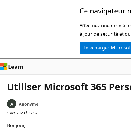
Passer
Ce navigateur n
directement
au
Effectuez une mise à ni
contenu
à jour de sécurité et d
principal
Télécharger Microsof
Learn
Utiliser Microsoft 365 Per
Anonyme
1 oct. 2023 à 12:32
Bonjour,