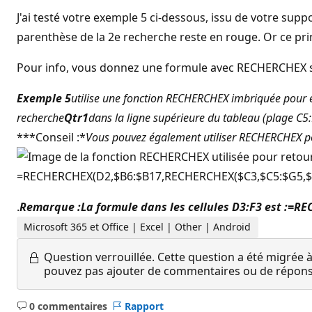
J'ai testé votre exemple 5 ci-dessous, issu de votre su
parenthèse de la 2e recherche reste en rouge. Or ce prin
Pour info, vous donnez une formule avec RECHERCHEX s
Exemple 5
utilise une fonction RECHERCHEX imbriquée pour ef
recherche
Qtr1
dans la ligne supérieure du tableau (plage C5:F5
***Conseil :*
Vous pouvez également utiliser RECHERCHEX po
.
Remarque :
La formule dans les cellules D3:F3 est :
=REC
Microsoft 365 et Office | Excel | Other | Android
Question verrouillée.
Cette question a été migrée à
pouvez pas ajouter de commentaires ou de réponses
0 commentaires
Rapport