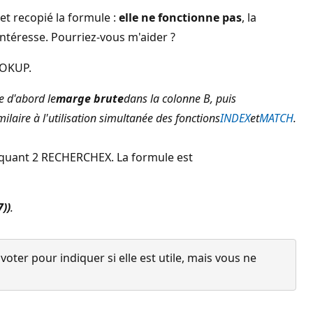
et recopié la formule :
elle ne fonctionne pas
, la
intéresse. Pourriez-vous m'aider ?
OOKUP.
e d'abord le
marge brute
dans la colonne B, puis
milaire à l'utilisation simultanée des fonctions
INDEX
et
MATCH
.
))
.
ter pour indiquer si elle est utile, mais vous ne