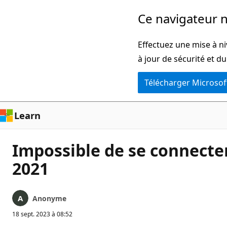
Passer
Ce navigateur n
directement
au
Effectuez une mise à ni
contenu
à jour de sécurité et d
principal
Télécharger Microsof
Learn
Impossible de se connecter
2021
Anonyme
18 sept. 2023 à 08:52