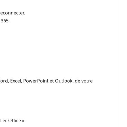
reconnecter.
 365.
Word, Excel, PowerPoint et Outlook, de votre
ler Office ».