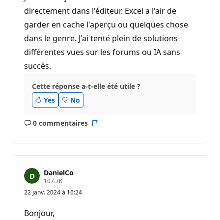
directement dans l'éditeur. Excel a l'air de
garder en cache l'aperçu ou quelques chose
dans le genre. J'ai tenté plein de solutions
différentes vues sur les forums ou IA sans
succès.
Cette réponse a-t-elle été utile ?
Yes
No
0 commentaires
Aucun
Rapport
commentaire
DanielCo
P
107.7K
o
22 janv. 2024 à 16:24
i
n
t
Bonjour,
s