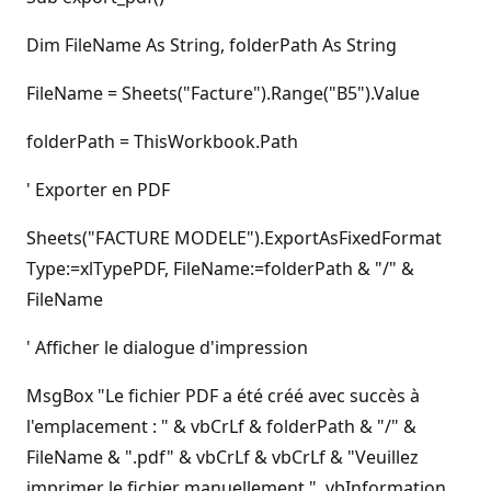
Dim FileName As String, folderPath As String
FileName = Sheets("Facture").Range("B5").Value
folderPath = ThisWorkbook.Path
' Exporter en PDF
Sheets("FACTURE MODELE").ExportAsFixedFormat
Type:=xlTypePDF, FileName:=folderPath & "/" &
FileName
' Afficher le dialogue d'impression
MsgBox "Le fichier PDF a été créé avec succès à
l'emplacement : " & vbCrLf & folderPath & "/" &
FileName & ".pdf" & vbCrLf & vbCrLf & "Veuillez
imprimer le fichier manuellement.", vbInformation,