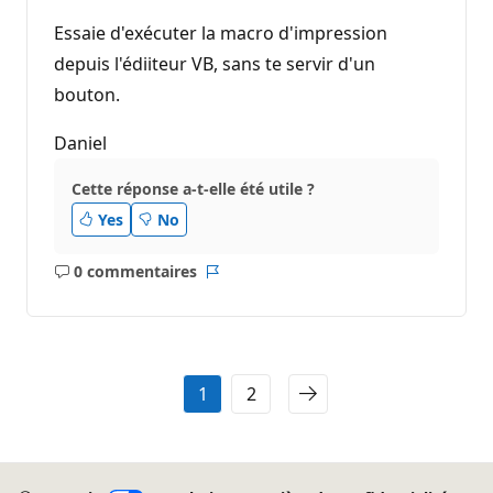
d
e
Essaie d'exécuter la macro d'impression
r
é
depuis l'édiiteur VB, sans te servir d'un
p
bouton.
u
t
a
Daniel
t
i
o
Cette réponse a-t-elle été utile ?
n
Yes
No
0 commentaires
Aucun
Rapport
commentaire
1
2