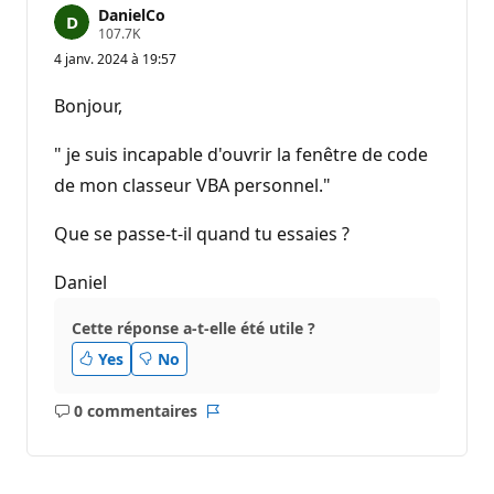
DanielCo
P
107.7K
o
4 janv. 2024 à 19:57
i
n
t
Bonjour,
s
d
e
" je suis incapable d'ouvrir la fenêtre de code
r
é
de mon classeur VBA personnel."
p
u
Que se passe-t-il quand tu essaies ?
t
a
t
Daniel
i
o
n
Cette réponse a-t-elle été utile ?
Yes
No
0 commentaires
Aucun
Rapport
commentaire