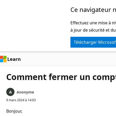
Passer
Ce navigateur n
directement
au
Effectuez une mise à ni
contenu
à jour de sécurité et d
principal
Télécharger Microsof
Learn
Comment fermer un compte 
Anonyme
9 mars 2024 à 14:03
Bonjour,