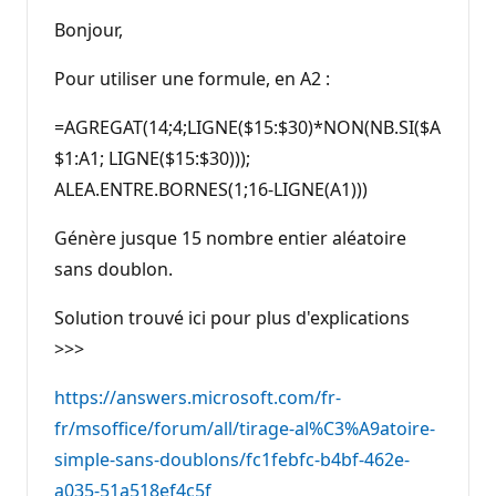
Bonjour,
Pour utiliser une formule, en A2 :
=AGREGAT(14;4;LIGNE($15:$30)*NON(NB.SI($A
$1:A1; LIGNE($15:$30)));
ALEA.ENTRE.BORNES(1;16-LIGNE(A1)))
Génère jusque 15 nombre entier aléatoire
sans doublon.
Solution trouvé ici pour plus d'explications
>>>
https://answers.microsoft.com/fr-
fr/msoffice/forum/all/tirage-al%C3%A9atoire-
simple-sans-doublons/fc1febfc-b4bf-462e-
a035-51a518ef4c5f