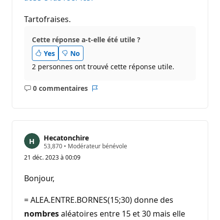
Tartofraises.
Cette réponse a-t-elle été utile ?
Yes
No
2 personnes ont trouvé cette réponse utile.
0 commentaires
Aucun
Rapport
commentaire
Hecatonchire
P
53,870
•
Modérateur bénévole
o
21 déc. 2023 à 00:09
i
n
t
Bonjour,
s
d
e
= ALEA.ENTRE.BORNES(15;30) donne des
r
é
nombres
aléatoires entre 15 et 30 mais elle
p