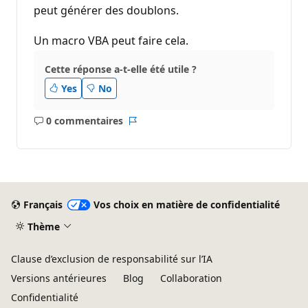
peut générer des doublons.
u
t
a
Un macro VBA peut faire cela.
t
i
o
Cette réponse a-t-elle été utile ?
n
Yes
No
0 commentaires
Aucun
Rapport
commentaire
Français
Vos choix en matière de confidentialité
Thème
Clause d’exclusion de responsabilité sur l’IA
Versions antérieures
Blog
Collaboration
Confidentialité