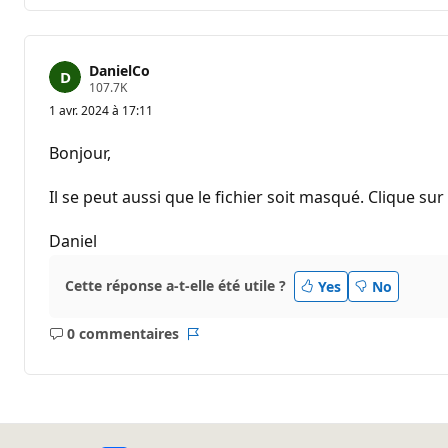
DanielCo
P
107.7K
o
1 avr. 2024 à 17:11
i
n
t
Bonjour,
s
d
e
Il se peut aussi que le fichier soit masqué. Clique sur 
r
é
p
Daniel
u
t
a
Cette réponse a-t-elle été utile ?
Yes
No
t
i
o
0 commentaires
n
Aucun
Rapport
commentaire