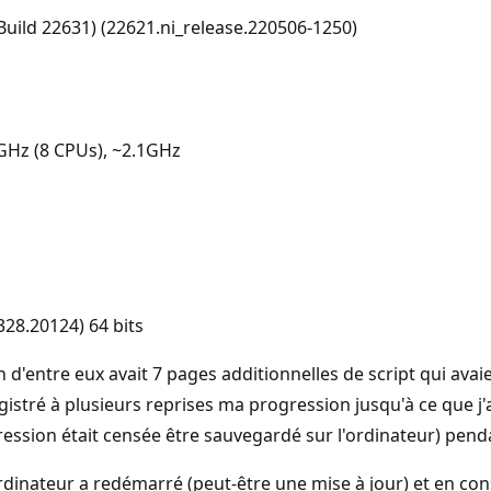
uild 22631) (22621.ni_release.220506-1250)
GHz (8 CPUs), ~2.1GHz
28.20124) 64 bits
un d'entre eux avait 7 pages additionnelles de script qui avai
gistré à plusieurs reprises ma progression jusqu'à ce que j'
ression était censée être sauvegardé sur l'ordinateur) pend
'ordinateur a redémarré (peut-être une mise à jour) et en co