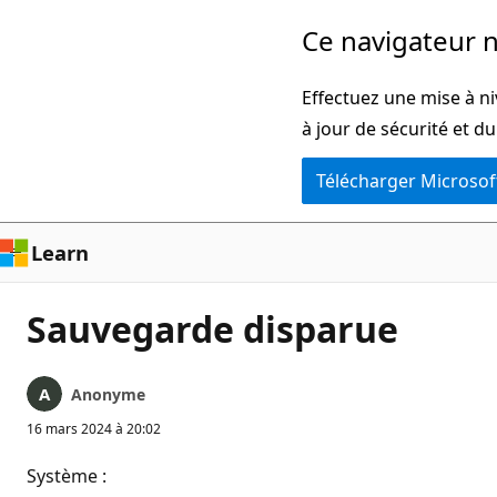
Passer
Ce navigateur n
directement
au
Effectuez une mise à ni
contenu
à jour de sécurité et d
principal
Télécharger Microsof
Learn
Sauvegarde disparue
Anonyme
16 mars 2024 à 20:02
Système :