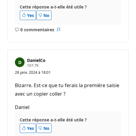
Cette réponse a-t-elle été utile ?
Yes
No
0 commentaires
Aucun
Rapport
commentaire
DanielCo
P
107.7K
o
28 janv. 2024 à 18:01
i
n
t
Bizarre. Est-ce que tu ferais la première saisie
s
d
avec un copier coller ?
e
r
é
Daniel
p
u
Cette réponse a-t-elle été utile ?
t
a
Yes
No
t
i