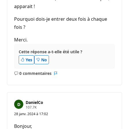
apparait !
Pourquoi dois-je entrer deux fois à chaque
fois ?
Merci.
Cette réponse a-t-elle été utile ?
Yes
No
0 commentaires
Aucun
Rapport
commentaire
DanielCo
P
107.7K
o
28 janv. 2024 à 17:02
i
n
t
Bonjour,
s