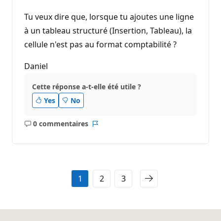
d
e
Tu veux dire que, lorsque tu ajoutes une ligne
r
é
à un tableau structuré (Insertion, Tableau), la
p
cellule n'est pas au format comptabilité ?
u
t
a
Daniel
t
i
o
Cette réponse a-t-elle été utile ?
n
Yes
No
0 commentaires
Aucun
Rapport
commentaire
1
2
3