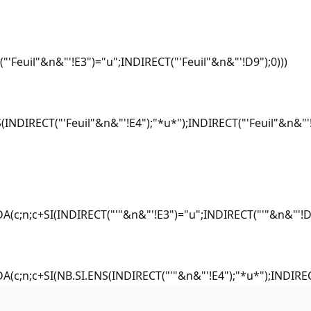
"'Feuil"&n&"'!E3")="u";INDIRECT("'Feuil"&n&"'!D9");0)))
(INDIRECT("'Feuil"&n&"'!E4");"*u*");INDIRECT("'Feuil"&n&"'!
DA(c;n;c+SI(INDIRECT("'"&n&"'!E3")="u";INDIRECT("'"&n&"'!D9
DA(c;n;c+SI(NB.SI.ENS(INDIRECT("'"&n&"'!E4");"*u*");INDIREC