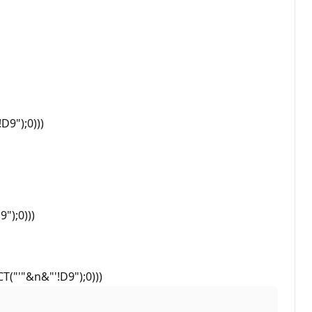
D9");0)))
");0)))
T("'"&n&"'!D9");0)))