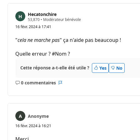
Hecatonchire
P
53,870
•
Modérateur bénévole
o
16 févr. 2024 à 17:41
i
n
t
"
cela ne marche pas
" ça n'aide pas beaucoup !
s
d
e
Quelle erreur ? #Nom ?
r
é
p
Cette réponse a-t-elle été utile ?
Yes
No
u
t
a
0 commentaires
t
Aucun
Rapport
i
commentaire
o
n
Anonyme
16 févr. 2024 à 16:21
Merci.