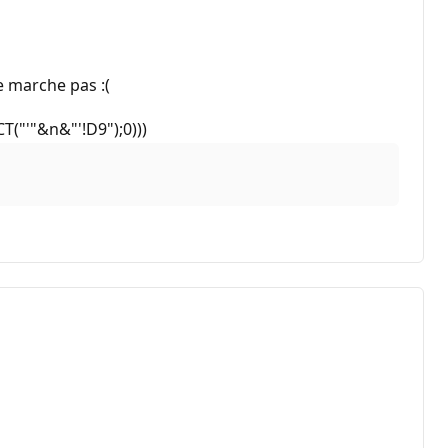
ne marche pas :(
T("'"&n&"'!D9");0)))