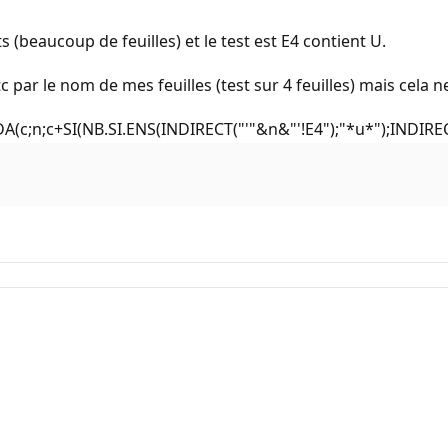
s (beaucoup de feuilles) et le test est E4 contient U.
c par le nom de mes feuilles (test sur 4 feuilles) mais cela 
DA(c;n;c+SI(NB.SI.ENS(INDIRECT("'"&n&"'!E4");"*u*");INDIREC