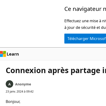
Passer
Ce navigateur n
directement
au
Effectuez une mise à ni
contenu
à jour de sécurité et d
principal
Télécharger Microsof
Learn
Connexion après partage 
Anonyme
23 janv. 2024 à 09:42
Bonjour,