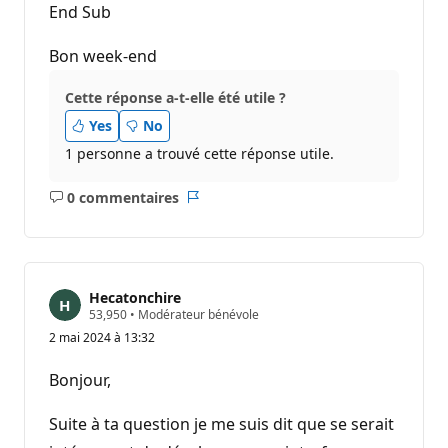
End Sub
Bon week-end
Cette réponse a-t-elle été utile ?
Yes
No
1 personne a trouvé cette réponse utile.
0 commentaires
Aucun
Rapport
commentaire
Hecatonchire
P
53,950
•
Modérateur bénévole
o
2 mai 2024 à 13:32
i
n
t
Bonjour,
s
d
e
Suite à ta question je me suis dit que se serait
r