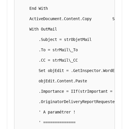
     End With

     ActiveDocument.Content.Copy         Set Out
     With OutMail

         .Subject = strObjetMail

         .To = strMail\_To

         .CC = strMail\_CC

         Set objEdit = .GetInspector.WordEditor

         objEdit.Content.Paste

         .Importance = IIf(strImportant = "Oui",
         .OriginatorDeliveryReportRequested = (s
         ' A paramétrer !

         ' ==============
