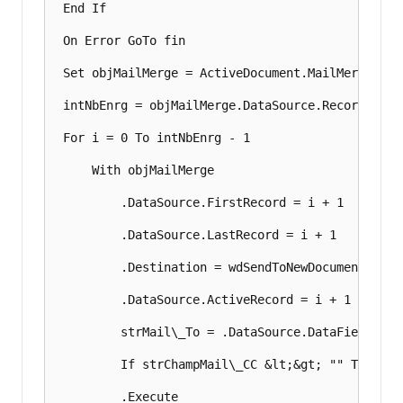
 End If

 On Error GoTo fin

 Set objMailMerge = ActiveDocument.MailMerge

 intNbEnrg = objMailMerge.DataSource.RecordCount

 For i = 0 To intNbEnrg - 1

     With objMailMerge

         .DataSource.FirstRecord = i + 1

         .DataSource.LastRecord = i + 1

         .Destination = wdSendToNewDocument

         .DataSource.ActiveRecord = i + 1

         strMail\_To = .DataSource.DataFields(str
         If strChampMail\_CC &lt;&gt; "" Then st
         .Execute
