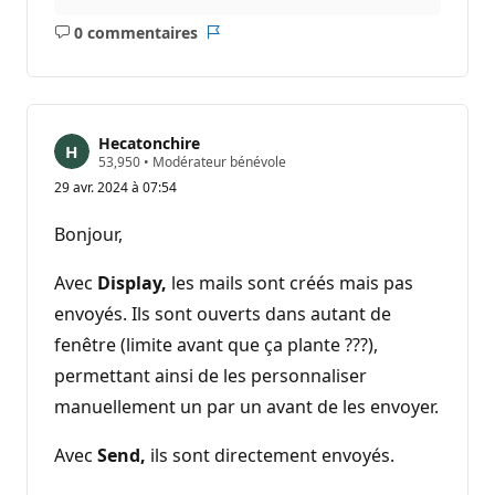
0 commentaires
Aucun
Rapport
commentaire
Hecatonchire
P
53,950
•
Modérateur bénévole
o
29 avr. 2024 à 07:54
i
n
t
Bonjour,
s
d
e
Avec
Display,
les mails sont créés mais pas
r
é
envoyés. Ils sont ouverts dans autant de
p
fenêtre (limite avant que ça plante ???),
u
t
permettant ainsi de les personnaliser
a
t
manuellement un par un avant de les envoyer.
i
o
n
Avec
Send,
ils sont directement envoyés.