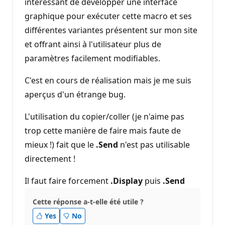
é
intéressant de développer une interface
p
graphique pour exécuter cette macro et ses
u
t
différentes variantes présentent sur mon site
a
t
et offrant ainsi à l'utilisateur plus de
i
o
paramètres facilement modifiables.
n
C'est en cours de réalisation mais je me suis
aperçus d'un étrange bug.
L'utilisation du copier/coller (je n'aime pas
trop cette manière de faire mais faute de
mieux !) fait que le
.Send
n'est pas utilisable
directement !
Il faut faire forcement
.Display
puis
.Send
Cette réponse a-t-elle été utile ?
Yes
No