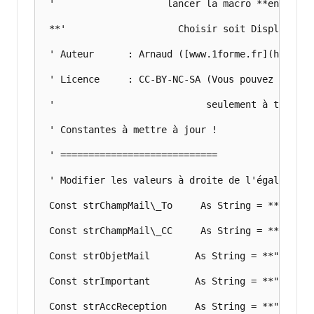
 '                    lancer la macro **en ayant
 **'                    Choisir soit Display ou 
 ' Auteur      : Arnaud ([www.1forme.fr](https:/
 ' Licence     : CC-BY-NC-SA (Vous pouvez diffus
 '                           seulement à titre p
 ' Constantes à mettre à jour !

 ' ============================

 ' Modifier les valeurs à droite de l'égale (=),
 Const strChampMail\_To     As String = **"A"** 
 Const strChampMail\_CC     As String = **"CC"**
 Const strObjetMail        As String = **"Invita
 Const strImportant        As String = **"Non"**
 Const strAccReception     As String = **"Non"**