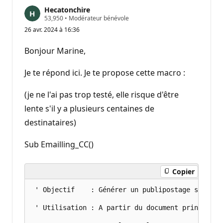
Hecatonchire
P
53,950
•
Modérateur bénévole
o
26 avr. 2024 à 16:36
i
n
t
Bonjour Marine,
s
d
e
Je te répond ici. Je te propose cette macro :
r
é
p
(je ne l'ai pas trop testé, elle risque d'être
u
lente s'il y a plusieurs centaines de
t
a
destinataires)
t
i
o
Sub Emailling_CC()
n
Copier
 ' Objectif    : Générer un publipostage sous fo
 ' Utilisation : A partir du document principal 