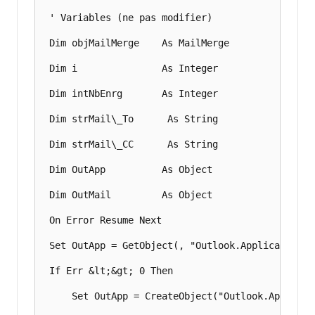
 ' Variables (ne pas modifier)

 Dim objMailMerge    As MailMerge

 Dim i               As Integer

 Dim intNbEnrg       As Integer

 Dim strMail\_To      As String

 Dim strMail\_CC      As String

 Dim OutApp          As Object

 Dim OutMail         As Object

 On Error Resume Next

 Set OutApp = GetObject(, "Outlook.Application")

 If Err &lt;&gt; 0 Then

     Set OutApp = CreateObject("Outlook.Applicati