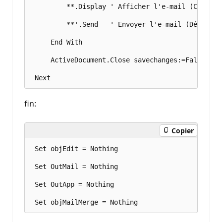
         **.Display ' Afficher l'e-mail (Comment
         **'.Send   ' Envoyer l'e-mail (Décommen
     End With

     ActiveDocument.Close savechanges:=False

fin:
Copier
 Set objEdit = Nothing

 Set OutMail = Nothing

 Set OutApp = Nothing
