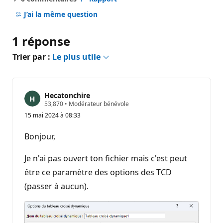
Aucun
commentaire
J’ai la même question
1 réponse
Trier par :
Le plus utile
Hecatonchire
P
53,870
•
Modérateur bénévole
o
15 mai 2024 à 08:33
i
n
t
Bonjour,
s
d
e
Je n'ai pas ouvert ton fichier mais c'est peut
r
é
être ce paramètre des options des TCD
p
(passer à aucun).
u
t
a
t
i
o