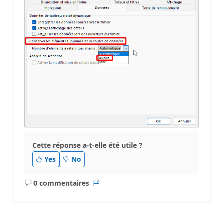
n
Cette réponse a-t-elle été utile ?
Yes
No
0 commentaires
Aucun
Rapport
commentaire