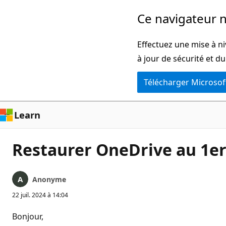
Passer
Ce navigateur n
directement
au
Effectuez une mise à ni
contenu
à jour de sécurité et d
principal
Télécharger Microsof
Learn
Restaurer OneDrive au 1er 
Anonyme
22 juil. 2024 à 14:04
Bonjour,