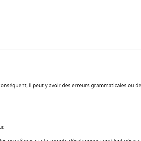
onséquent, il peut y avoir des erreurs grammaticales ou d
r.
 les problèmes sur le compte développeur semblent nécessit