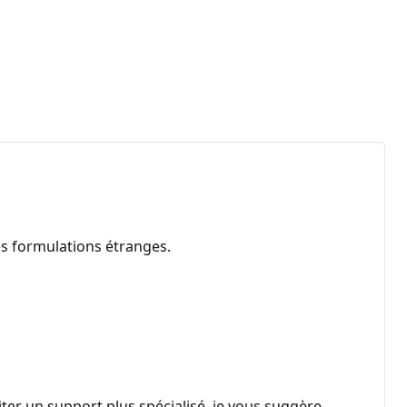
es formulations étranges.
er un support plus spécialisé, je vous suggère