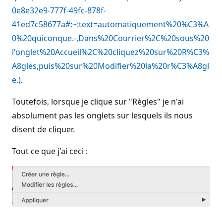
0e8e32e9-777f-49fc-878f-
41ed7c58677a#:~:text=automatiquement%20%C3%A
0%20quiconque.-,Dans%20Courrier%2C%20sous%20
l'onglet%20Accueil%2C%20cliquez%20sur%20R%C3%
A8gles,puis%20sur%20Modifier%20la%20r%C3%A8gl
e.)
.
Toutefois, lorsque je clique sur "Règles" je n'ai
absolument pas les onglets sur lesquels ils nous
disent de cliquer.
Tout ce que j'ai ceci :